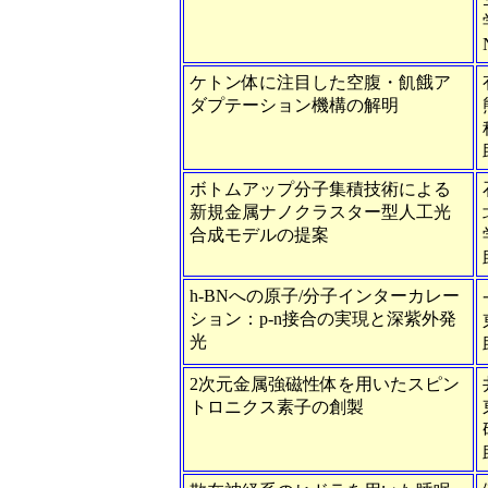
ケトン体に注目した空腹・飢餓ア
ダプテーション機構の解明
ボトムアップ分子集積技術による
新規金属ナノクラスター型人工光
合成モデルの提案
h-BNへの原子/分子インターカレー
ション：p-n接合の実現と深紫外発
光
2次元金属強磁性体を用いたスピン
トロニクス素子の創製