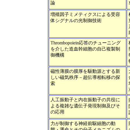
論
増殖因子ミメティクスによる受容
体シグナルの光制御技術
Thrombopoiein応答のチューニング
を介した造血幹細胞の自己複製制
御機構
磁性薄膜の膜厚を駆動源とする新
しい磁気秩序－超伝導相転移の探
索
人工振動子と内在振動子の共役に
よる複雑な遺伝子発現制御及びそ
の応用
力が制御する神経前駆細胞の動
態・運命とその分子メカニズムの