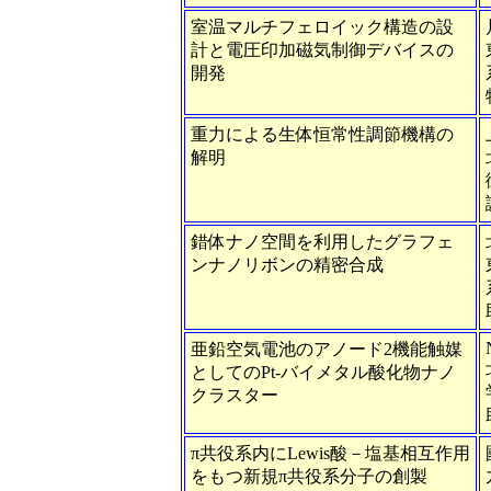
室温マルチフェロイック構造の設
計と電圧印加磁気制御デバイスの
開発
重力による生体恒常性調節機構の
解明
錯体ナノ空間を利用したグラフェ
ンナノリボンの精密合成
亜鉛空気電池のアノード2機能触媒
としてのPt-バイメタル酸化物ナノ
クラスター
π共役系内にLewis酸－塩基相互作用
をもつ新規π共役系分子の創製