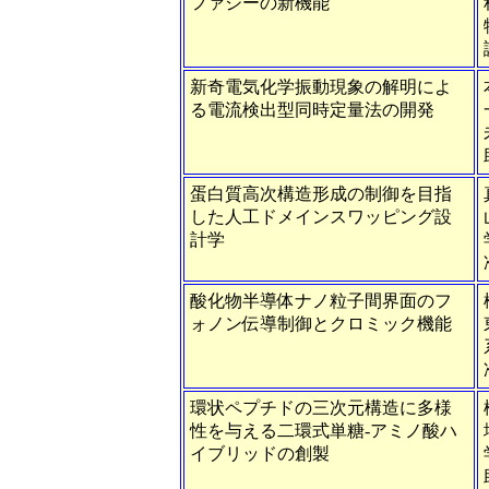
ファジーの新機能
新奇電気化学振動現象の解明によ
る電流検出型同時定量法の開発
蛋白質高次構造形成の制御を目指
した人工ドメインスワッピング設
計学
酸化物半導体ナノ粒子間界面のフ
ォノン伝導制御とクロミック機能
環状ペプチドの三次元構造に多様
性を与える二環式単糖-アミノ酸ハ
イブリッドの創製