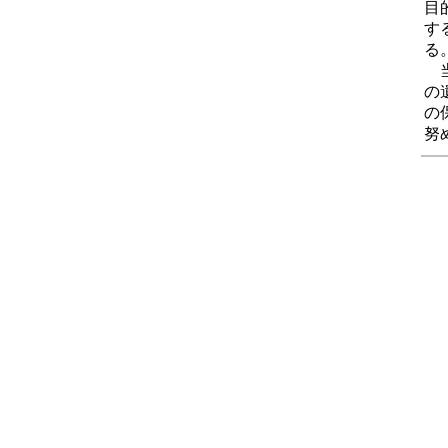
目
す
る
当
の
の
努