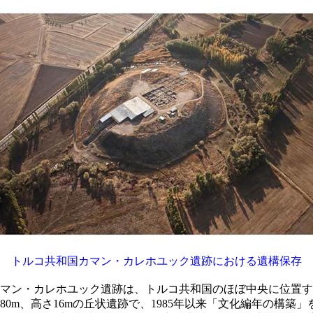
トルコ共和国カマン・カレホユック遺跡における遺構保存
マン・カレホユック遺跡は、トルコ共和国のほぼ中央に位置す
280m、高さ16mの丘状遺跡で、1985年以来「文化編年の構築」