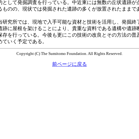
的として発掘調査を行っている。中近東には無数の丘状遺跡が
るものの、現状では発掘された遺跡の多くが放置されたままで
。
研究所では、現地で入手可能な資材と技術を活用し、発掘終
遺跡に屋根を架けることにより、貴重な資料である遺構や遺跡
保存を行っている。今後も更にこの技術の改良とその方法の普
めていく予定である。
Copyright (C) The Sumitomo Foundation. All Rights Reserved.
前ページに戻る