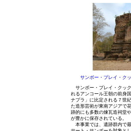
サンボー・プレイ・ク
サンボー・プレイ・クック
れるアンコール王朝の前身
ナプラ」に比定される７世
た造形芸術が東南アジアで
跡的にも多数の煉瓦造祠堂
が豊かに保存されている。
本事業では、遺跡群内で最
サート・サンボーを対象と