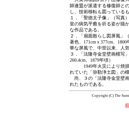
師連盟が派遣する修復師と
し、技術移転も図っている
１．「聖徳太子像」（写真）
皇の病気平癒を祈る姿が描
な作品である。
２．「扇面散らし図屏風」
著色、171cm x 377cm
華な屏風で、中世以来、人
３．「法隆寺金堂壁画模写」（
260.4cm、1879年頃）
1949年火災により焼損
れていた「弥勒浄土図」の
尚、３の「法隆寺金堂壁画
れたものである。
Copyright (C) The Sumi