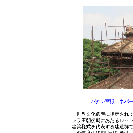
パタン宮殿（ネパ
世界文化遺産に指定されて
ッラ王朝後期にあたる17～
建築様式を代表する建造群
今年度の修復助成対象は、1