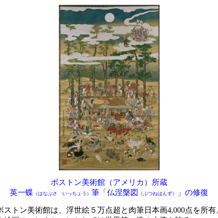
ボストン美術館（アメリカ）所蔵
英一蝶
筆「仏涅槃図
」の修復
（はなぶさ いっちょう）
（ぶつねはんず）
ストン美術館は、浮世絵５万点超と肉筆日本画4,000点を所有