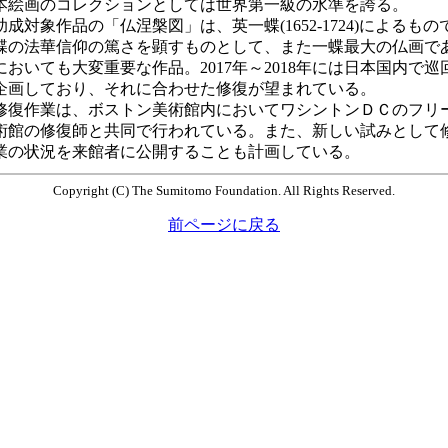
本絵画のコレクションとしては世界第一級の水準を誇る。
成対象作品の「仏涅槃図」は、英一蝶(1652-1724)によるもの
蝶の法華信仰の篤さを顕すものとして、また一蝶最大の仏画で
においても大変重要な作品。2017年～2018年には日本国内で巡
企画しており、それに合わせた修復が望まれている。
復作業は、ボストン美術館内においてワシントンＤＣのフリ
術館の修復師と共同で行われている。また、新しい試みとして
業の状況を来館者に公開することも計画している。
Copyright (C) The Sumitomo Foundation. All Rights Reserved.
前ページに戻る