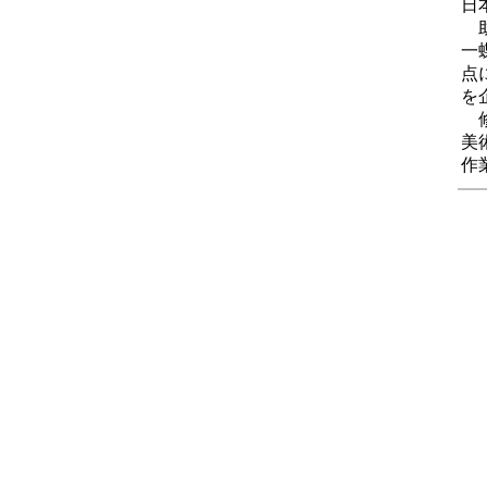
日
助
一
点
を
修
美
作