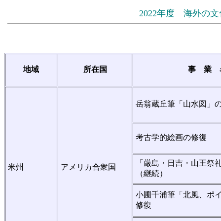
2022年度 海外
地域
所在国
事 業 
岳翁蔵丘筆「山水図」
考古学的絵画の修復
「厳島・日吉・山王祭
米州
アメリカ合衆国
（継続）
小圃千浦筆「北風、ポ
修復