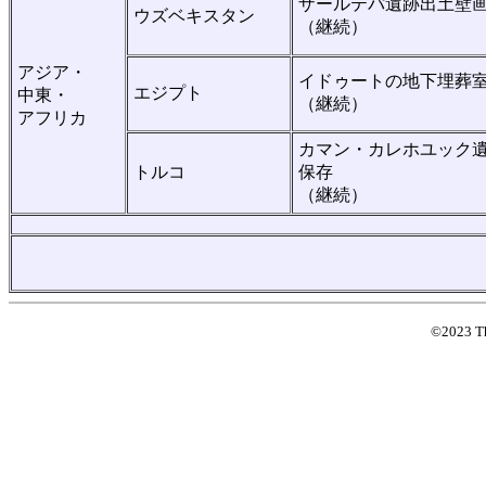
ザールテパ遺跡出土壁
ウズベキスタン
（継続）
アジア・
イドゥートの地下埋葬
エジプト
中東・
（継続）
アフリカ
カマン・カレホユック
トルコ
保存
（継続）
©2023 T