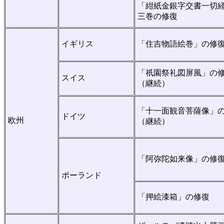
「紺紙金銀字交書一切
三巻の修復
イギリス
「住吉物語絵巻」の修
「祇園祭礼図屏風」の
スイス
（継続）
「十一面観音菩薩像」
ドイツ
欧州
（継続）
「阿弥陀如来像」の修
ポーランド
「押絵漆箱」の修復