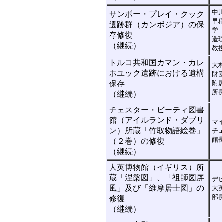
中
サンボー・プレイ・クック
早
遺跡群（カンボジア）の保
存修復
造
（継続）
教
トルコ共和国カマン・カレ
大
ホユック遺跡における遺構
財
保存
附
所
（継続）
チェスター・ビーティ図書
館（アイルランド・ダブリ
マ
ン）所蔵「竹取物語絵巻」
チ
館
（２巻）の修復
（継続）
大英博物館（イギリス）所
蔵「涅槃図」、「祖師図屏
デ
風」及び「維摩居士図」の
大
部
修復
（継続）