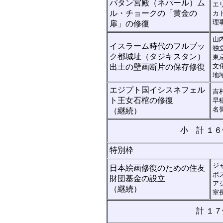
パタン宮殿（ネパール）ム
エ
ル・チョークの「黄金の
カ
理
扉」の修復
山
イスラーム時代のフルブッ
独
ク都城址（タジキスタン）
東
文
出土の壁画断片の保存修復
地
エジプト国イシスネフェル
吉
ト王女石棺の修復
早
名
（継続）
小 計 １６
特別枠
ジ
日本絵画修復のための住友
ボ
財団基金の設立
ア
（継続）
室
計 １７