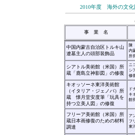
2010年度 海外の
事 業 名
陳
中国内蒙古自治区トルキ山
内
遼墓主人の頭部装飾品
所
ニ
シアトル美術館（米国）所
シ
蔵「鹿島立神影図」の修復
修
キオッソーネ東洋美術館
ド
（イタリア・ジェノバ）所
キ
蔵 懐月堂安度筆「玩具を
館
持つ立美人図」の修復
フリーア美術館（米国）所
ア
蔵日本画修復のための材料
フ
東
調達