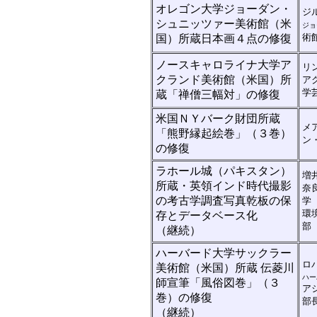
オレゴン大学ジョーダン・
ジ
シュニッツァー美術館（米
ジョ
術
国）所蔵日本画４点の修復
ノースキャロライナ大学ア
リ
クランド美術館（米国）所
ア
学
蔵「禅僧三幅対」の修復
米国ＮＹバーク財団所蔵
メ
「熊野縁起絵巻」（３巻）
ン
の修復
ラホール城（パキスタン）
増
所蔵・英領インド時代撮影
奈
の考古学調査写真乾板の保
環
存とデータベース化
（継続）
ハーバード大学サックラー
ロ
美術館（米国）所蔵 伝菱川
ハー
師宣筆「風俗図巻」（３
ア
巻）の修復
部
（継続）