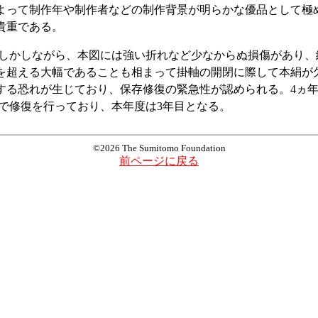
よって制作年や制作者などの制作背景が明らかな優品として極
貴重である。
かしながら、本図には強い折れなど少なからぬ損傷があり、
を超える大幅であることも相まって掛軸の開閉に際して本絹が
する恐れが生じており、保存修復の緊急性が認められる。4ヵ
 で修復を行っており、本年度は3年目となる。
©2026 The Sumitomo Foundation
前ページに戻る