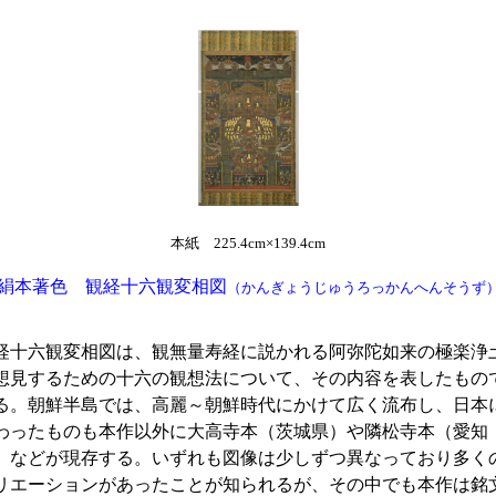
本紙 225.4cm×139.4cm
絹本著色 観経十六観変相図
（かんぎょうじゅうろっかんへんそうず
経十六観変相図は、観無量寿経に説かれる阿弥陀如来の極楽浄
想見するための十六の観想法について、その内容を表したもの
る。朝鮮半島では、高麗～朝鮮時代にかけて広く流布し、日本
わったものも本作以外に大高寺本（茨城県）や隣松寺本（愛知
）などが現存する。いずれも図像は少しずつ異なっており多く
リエーションがあったことが知られるが、その中でも本作は銘