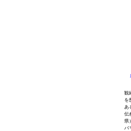
観
を
あ
伝
県
バ