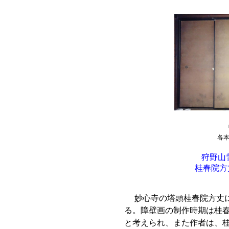
各本紙
狩野山
桂春院方
妙心寺の塔頭桂春院方丈
る。障壁画の制作時期は桂春
と考えられ、また作者は、桂春