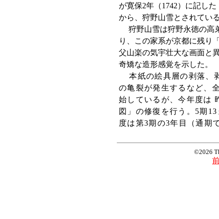
が寛保2年（1742）に記
から、狩野山雪とされてい
狩野山雪は狩野永徳の高弟
り、この家系が京都に残り
父山楽の気宇壮大な画面と
奇矯な造形感覚を示した。
本紙
の絵具層の剥落、
の亀裂が発生するなど、
始しているが、今年度は 
図」の修復を行う。5期1
度は第3期の3年目（通期
©2026 T