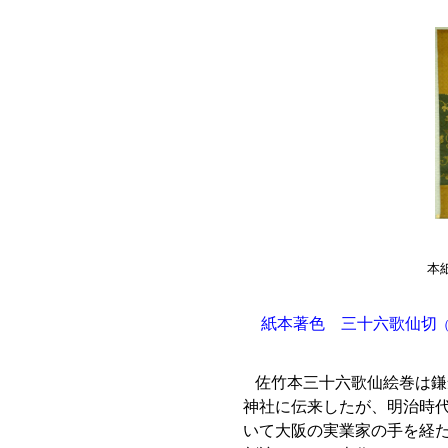
本紙
紙
本著色 三十六歌仙切
佐竹本三十六歌仙絵巻は鎌
神社に伝来したが、明治時
いて大阪の実業家の手を経た後