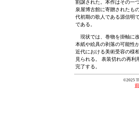
割譲された。本作はその一
泉屋博古館に寄贈されたも
代初期の歌人である源信明
である。
現状では、巻物を掛軸に改
本紙や絵具の剥落の可能性
近代における美術受容の様
見られる。 表装切れの再利
完了する。
©2025 T