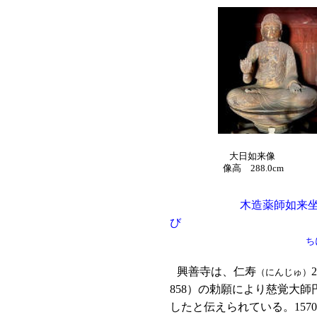
大日如来像
像高 288.0cm 像
木造薬師如来
び 木造
ち
興善寺は、仁寿
（にんじゅ）
858）の勅願により慈覚大師
したと伝えられている。157