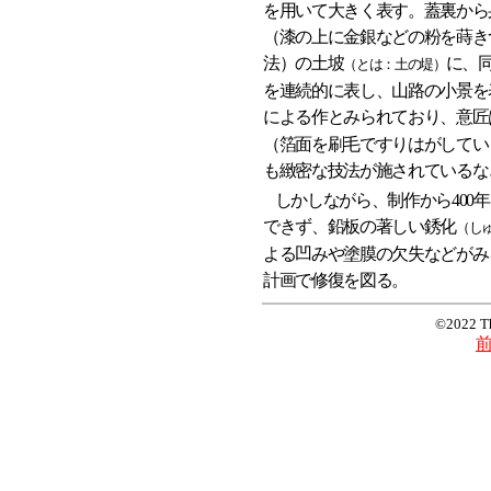
を用いて大きく表す。蓋裏から
（漆の上に金銀などの粉を蒔き
法）の土坡
に、
（とは：土の堤）
を連続的に表し、山路の小景を
による作とみられており、意匠
（箔面を刷毛ですりはがしてい
も緻密な技法が施されているな
しかしながら、制作から400
できず、鉛板の著しい銹化
（し
よる凹みや塗膜の欠失などがみ
計画で修復を図る。
©2022 T