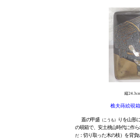
縦24.3c
樵夫蒔絵硯
蓋の甲盛
りを山形
（こうも）
の硯箱で、安土桃山時代に作ら
：切り取った木の枝）を背負
だ