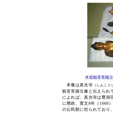
木造観音菩薩
本像は真光寺
（しんこう
観音菩薩立像と伝えられ
によれば、真光寺は曹洞宗
に廃絶、寛文8年（166
の公民館に祀られており